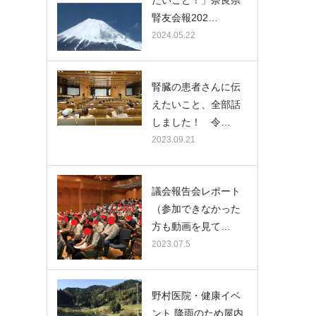
腎友会報202…
2024.05.22
腎臓の患者さんに伝
えたいこと、全部話
しました！ 令…
2023.09.21
議会報告会レポート
（参加できなかった
方も動画を見て…
2023.07.5
野村医院・健康イベ
ント 降雨のため屋内