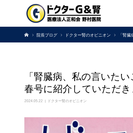
ホーム
院長ブログ
ドクター腎のオピニオン
「腎臓
「腎臓病、私の言いたいこ
春号に紹介していただき
2024.05.22
ドクター腎のオピニオン