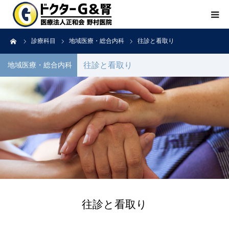
ーム
診療科目
地域医療・総合内科
往診と看取り
ホーム
往診と看取り
地域医療・総合内科
医院紹介
診療科目
よくある質問
院長ブログ
往診と看取り